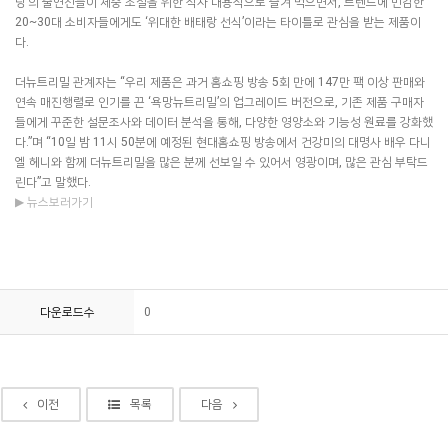
랑’의 출연진들이 체중 조절을 위한 식사 대용식으로 즐겨 먹으면서, 트렌드에 민감한
20~30대 소비자들에게도 ‘위대한 배태랑 선식’이라는 타이틀로 관심을 받는 제품이
다.
더뉴트리밀 관계자는 “우리 제품은 과거 홈쇼핑 방송 5회 만에 147만 팩 이상 판매와
연속 매진행렬로 인기를 끈 ‘욕망뉴트리밀’의 업그레이드 버전으로, 기존 제품 구매자
들에게 꾸준한 설문조사와 데이터 분석을 통해, 다양한 영양소와 기능성 원료를 강화했
다.”며 “10일 밤 11시 50분에 예정된 현대홈쇼핑 방송에서 건강미의 대명사 배우 다니
엘 헤니와 함께 더뉴트리밀을 많은 분께 선보일 수 있어서 영광이며, 많은 관심 부탁드
린다”고 말했다.
▶ 뉴스보러가기
다운로드수
0
이전
목록
다음