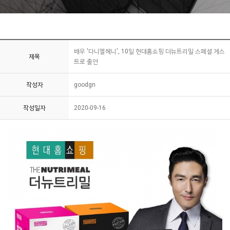
배우 '다니엘헤니', 10일 현대홈쇼핑 더뉴트리밀 스페셜 게스
제목
트로 출연
작성자
goodgn
작성일자
2020-09-16