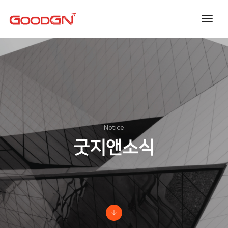
toggl
navig
Notice
굿지앤소식