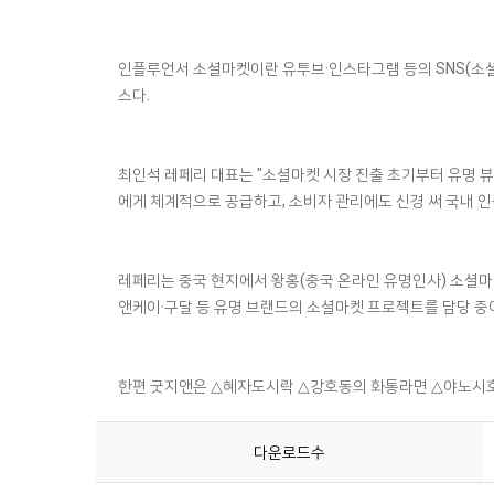
인플루언서 소셜마켓이란 유투브·인스타그램 등의 SNS(소
스다.
최인석 레페리 대표는 "소셜마켓 시장 진출 초기부터 유명 
에게 체계적으로 공급하고, 소비자 관리에도 신경 써 국내 
레페리는 중국 현지에서 왕홍(중국 온라인 유명인사) 소셜
앤케이·구달 등 유명 브랜드의 소셜마켓 프로젝트를 담당 중
한편 굿지앤은 △혜자도시락 △강호동의 화통라면 △야노시호
다운로드수