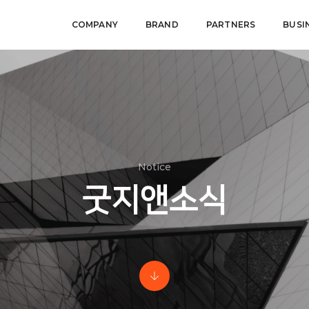
COMPANY
BRAND
PARTNERS
BUSI
Notice
굿지앤소식