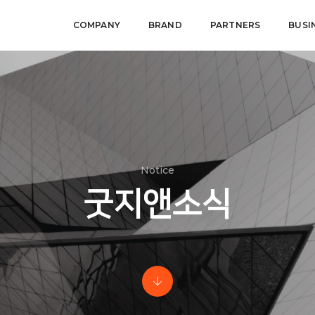
COMPANY
BRAND
PARTNERS
BUSI
Notice
굿지앤소식