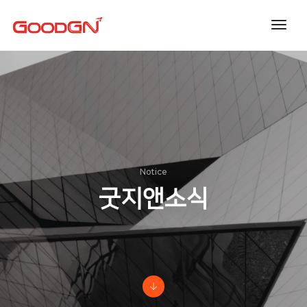
toggl
navig
Notice
굿지앤소식